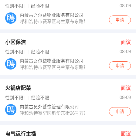
发布 [液晶屏安装人员 ] 招聘信息
08-09
性别不限
经验不限
【北京麦可口食品有限公司呼和浩特分公司 】 强势入驻
内蒙古吾尔益物业服务有限公司
申请
呼和浩特市赛罕区乌兰察布东路荣胜大厦
小区保洁
面议
08-09
性别不限
经验不限
内蒙古吾尔益物业服务有限公司
申请
呼和浩特市赛罕区乌兰察布东路荣胜大厦
火锅店配菜
面议
08-09
性别不限
经验不限
内蒙古员外餐饮管理有限公司
申请
呼和浩特赛罕区新华东街26号万达广场步行街三期西侧底商
电气运行主操
面议