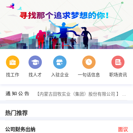
找工作
找人才
入驻企业
一句话信息
职场资讯
发布 [液晶屏安装人员 ] 招聘信息
【北京麦可口食品有限公司呼和浩特分公司 】 强势入驻
【内蒙古通蒙高速公路养护服务有限公司 】 强势入驻
【内蒙古田牧实业（集团）股份有限公司 】 强势入驻
【内蒙古士兵搬家服务有限公司 】 强势入驻
【土默特左旗馨悦怡家木业加工厂 】 强势入驻
发布 [公司财务出纳 ] 招聘信息
热门推荐
发布 [小区保洁 ] 招聘信息
李女士 发布 [火锅店配菜 ] 招聘信息
贾经理 发布 [电气运行主操 ] 招聘信息
公司财务出纳
面议