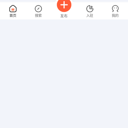
收银员
面议
首页
搜索
入驻
我的
发布
08-09
性别不限
经验不限
内蒙古双德环保服务有限公司
申请
内蒙古自治区呼和浩特市新城区海拉尔东路鼎盛华第16幢
机场安全检查
面议
招聘信息
求职简历
08-09
性别不限
经验不限
内蒙古北列通铁路技术服务有限公司
申请
呼和浩特-回民-中山西路 海亮广场誉峰3号楼2206
5G技术支持与维护
面议
08-09
性别不限
经验不限
呼和浩特市五环信元科技有限公司
申请
呼和浩特 东影南路伊泰北巷邮电长乐小区东门红色商业