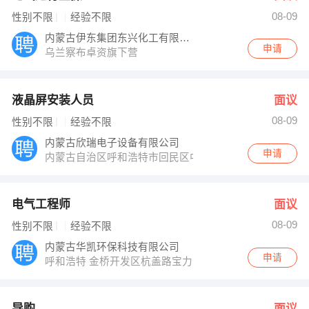
08-09
性别不限
经验不限
内蒙古伊东集团东兴化工有限责任公司
申请
乌兰察布卓资旗下营
液晶屏安装人员
面议
08-09
性别不限
经验不限
内蒙古欣瑞电子设备有限公司
申请
内蒙古自治区呼和浩特市回民区中山路海亮广场A栋1206
电气工程师
面议
08-09
性别不限
经验不限
内蒙古华凯环保科技有限公司
申请
呼和浩特 金桥开发区杭盖路宝力尔大街中环光伏产业园
导购
面议