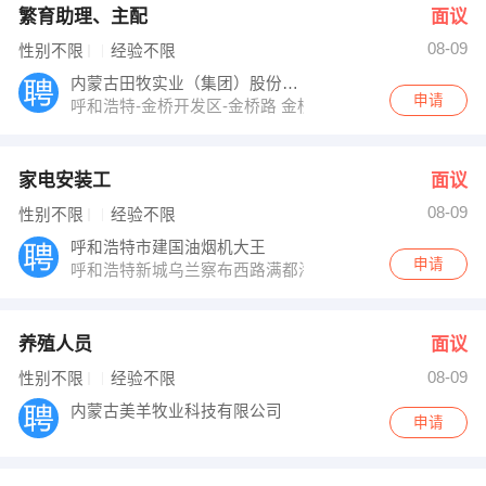
繁育助理、主配
面议
08-09
性别不限
经验不限
内蒙古田牧实业（集团）股份有限公司
申请
呼和浩特-金桥开发区-金桥路 金桥四路田牧集团
家电安装工
面议
08-09
性别不限
经验不限
呼和浩特市建国油烟机大王
申请
呼和浩特新城乌兰察布西路满都海公园北内蒙医院十字路
养殖人员
面议
08-09
性别不限
经验不限
内蒙古美羊牧业科技有限公司
申请