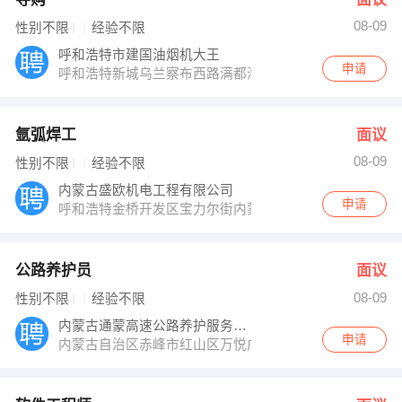
08-09
性别不限
经验不限
呼和浩特市建国油烟机大王
申请
呼和浩特新城乌兰察布西路满都海公园北内蒙医院十字路
氩弧焊工
面议
08-09
性别不限
经验不限
内蒙古盛欧机电工程有限公司
申请
呼和浩特金桥开发区宝力尔街内蒙古晶环电子材料有限公
公路养护员
面议
08-09
性别不限
经验不限
内蒙古通蒙高速公路养护服务有限公司
申请
内蒙古自治区赤峰市红山区万悦广场B座901室