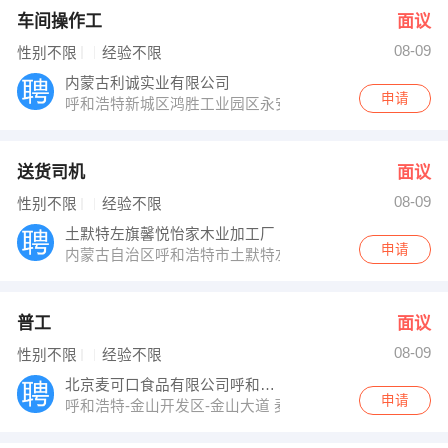
车间操作工
面议
08-09
性别不限
经验不限
内蒙古利诚实业有限公司
申请
呼和浩特新城区鸿胜工业园区永安路利诚科技工业园
送货司机
面议
08-09
性别不限
经验不限
土默特左旗馨悦怡家木业加工厂
申请
内蒙古自治区呼和浩特市土默特左旗金路
普工
面议
08-09
性别不限
经验不限
北京麦可口食品有限公司呼和浩特分公司
申请
呼和浩特-金山开发区-金山大道 麦可口面包加工厂