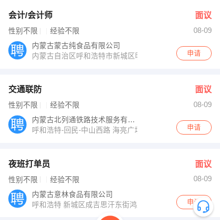
会计/会计师
面议
08-09
性别不限
经验不限
内蒙古蒙古纯食品有限公司
申请
内蒙古自治区呼和浩特市新城区明辉驾校东北100米
交通联防
面议
08-09
性别不限
经验不限
内蒙古北列通铁路技术服务有限公司
申请
呼和浩特-回民-中山西路 海亮广场誉峰3号楼2206
夜班打单员
面议
08-09
性别不限
经验不限
内蒙古意林食品有限公司
申请
呼和浩特 新城区成吉思汗东街鸿盛工业园西区