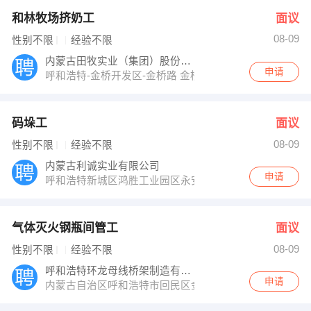
和林牧场挤奶工
面议
08-09
性别不限
经验不限
内蒙古田牧实业（集团）股份有限公司
申请
呼和浩特-金桥开发区-金桥路 金桥四路田牧集团
码垛工
面议
08-09
性别不限
经验不限
内蒙古利诚实业有限公司
申请
呼和浩特新城区鸿胜工业园区永安路利诚科技工业园
气体灭火钢瓶间管工
面议
08-09
性别不限
经验不限
呼和浩特环龙母线桥架制造有限公司
申请
内蒙古自治区呼和浩特市回民区金海工业园区