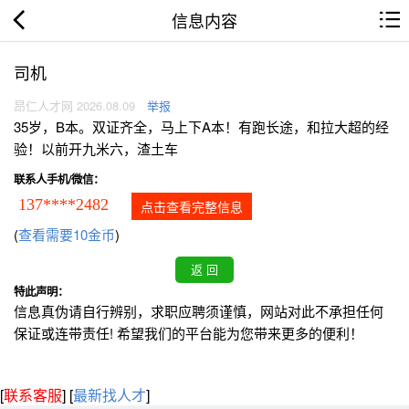
信息内容
司机
昂仁人才网 2026.08.09
举报
35岁，B本。双证齐全，马上下A本！有跑长途，和拉大超的经
验！以前开九米六，渣土车
联系人手机/微信：
137****2482
点击查看完整信息
(
查看需要10金币
)
特此声明：
信息真伪请自行辨别，求职应聘须谨慎，网站对此不承担任何
保证或连带责任! 希望我们的平台能为您带来更多的便利！
[
联系客服
]
[
最新找人才
]